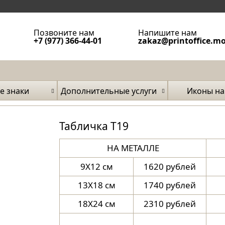
Позвоните нам
Напишите нам
+7 (977) 366-44-01
zakaz@printoffice.m
е знаки
Дополнительные услуги
Иконы на
затели
и фа
Табличка Т19
НА МЕТАЛЛЕ
9X12 см
1620 рублей
13X18 см
1740 рублей
18X24 см
2310 рублей