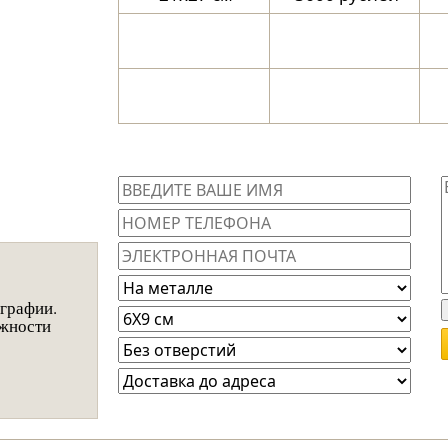
ографии.
ожности