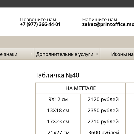
Позвоните нам
Напишите нам
+7 (977) 366-44-01
zakaz@printoffice.m
е знаки
Дополнительные услуги
Иконы на
затели
и фа
Табличка №40
НА МЕТТАЛЕ
9X12 см
2120 рублей
13X18 см
2350 рублей
17X23 см
2710 рублей
21х27 см
3600 рублей