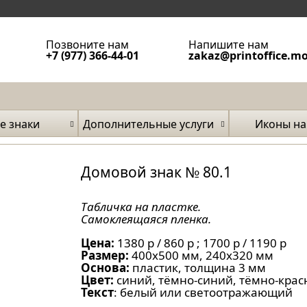
Позвоните нам
Напишите нам
+7 (977) 366-44-01
zakaz@printoffice.m
е знаки
Дополнительные услуги
Иконы на
затели
и фа
Домовой знак № 80.1
Табличка на пластке.
Самоклеящаяся пленка.
Цена:
1380 р / 860 р ; 1700 р / 1190 р
Размер:
400x500 мм, 240x320 мм
Основа:
пластик, толщина 3 мм
Цвет:
синий, тёмно-синий, тёмно-кра
Текст
: белый или светоотражающий